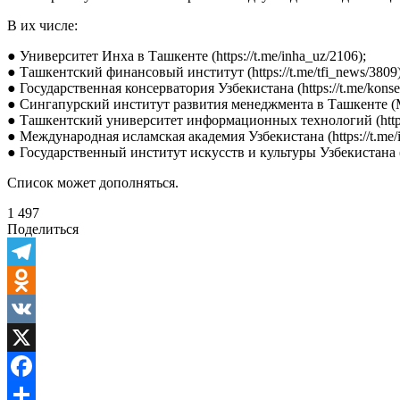
В их числе:
● Университет Инха в Ташкенте (https://t.me/inha_uz/2106);
● Ташкентский финансовый институт (https://t.me/tfi_news/3809)
● Государственная консерватория Узбекистана (https://t.me/konser
● Сингапурский институт развития менеджмента в Ташкенте (MDIST
● Ташкентский университет информационных технологий (https://t
● Международная исламская академия Узбекистана (https://t.me/ii
● Государственный институт искусств и культуры Узбекистана (ht
Cписок может дополняться.
1 497
Поделиться
Telegram
Odnoklassniki
VK
X
Facebook