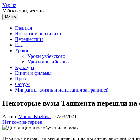
Перейти
Yep.uz
к
Узбекистан, честно
содержимому
Меню
Главная
Новости и аналитика
Путешествия
Еда
Уроки
Уроки узбекского
Уроки английского
Культура
Книги и фильмы
Проза
Форум
Мигранты: жизнь и испытания за границей
Некоторые вузы Ташкента перешли на 
Автор:
Marina Kozlova
|
27/03/2021
Нет комментариев
Некоторые вузы Ташкента перешли на двухнедельное дистанци