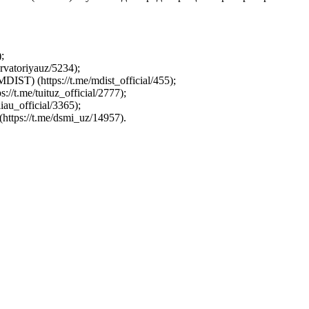
;
vatoriyauz/5234);
) (https://t.me/mdist_official/455);
.me/tuituz_official/2777);
au_official/3365);
tps://t.me/dsmi_uz/14957).