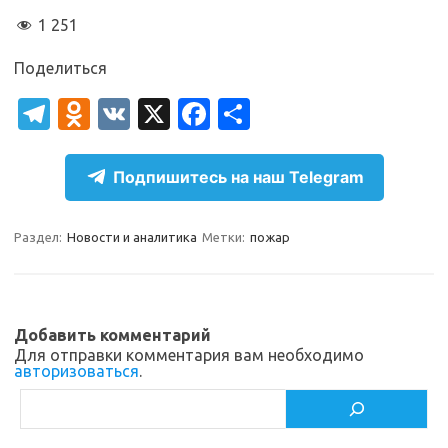
1 251
Поделиться
T
O
V
X
Fa
О
el
d
K
c
т
e
n
e
п
Подпишитесь на наш Telegram
gr
o
b
р
a
kl
o
а
Раздел:
Новости и аналитика
Метки:
пожар
m
as
o
в
sn
k
и
ik
т
Добавить комментарий
Для отправки комментария вам необходимо
i
ь
авторизоваться
.
Поиск