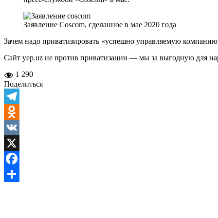
Заявление Сoscom, сделанное в мае 2020 года
Зачем надо приватизировать «успешно управляемую компанию
Сайт yep.uz не против приватизации — мы за выгодную для нар
1 290
Поделиться
Telegram
Odnoklassniki
VK
X
Facebook
Отправить