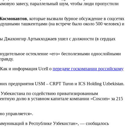
дымовую завесу, параллельный шум, чтобы люди пропустили
 Космонавтов
, которые вызвали бурное обсуждение в соцсетях
нодушными ташкентцами (на встрече было около 500 человек) и
обы Джахонгир Артыкходжаев ушел с должности (в сердцах
инудительное остекление «его» бесполезными однослойными
правду.
Как и информация Ucell о
передаче госкомпании российскому
ерних предприятия USM – CRPT Turon и ICS Holding Uzbekistan.
ет Узбекистана по содействию приватизированным
оцентную долю в уставном капитале компании «Coscom» за 215
но управляется».
оммуникаций в Республике Узбекистан», — сообщалось