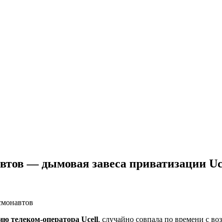
втов — дымовая завеса приватизации Uc
ю телеком-оператора Ucell
, случайно совпала по времени с в