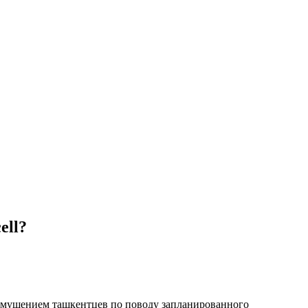
ell?
озмущением ташкентцев по поводу запланированного