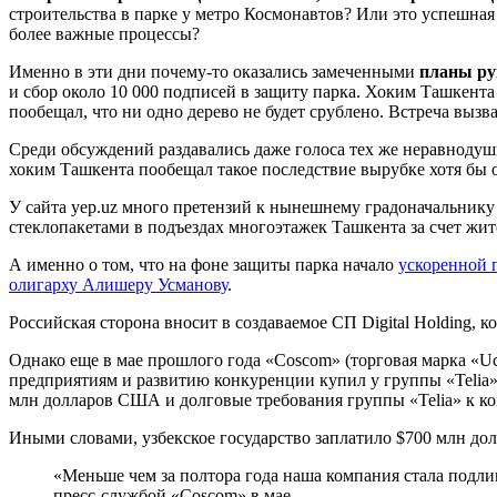
строительства в парке у метро Космонавтов? Или это успешна
более важные процессы?
Именно в эти дни почему-то оказались замеченными
планы ру
и сбор около 10 000 подписей в защиту парка. Хоким Ташкента
пообещал, что ни одно дерево не будет срублено. Встреча выз
Среди обсуждений раздавались даже голоса тех же неравнодуш
хоким Ташкента пообещал такое последствие вырубке хотя бы о
У сайта yep.uz много претензий к нынешнему градоначальник
стеклопакетами в подъездах многоэтажек Ташкента за счет жите
А именно о том, что на фоне защиты парка начало
ускоренной 
олигарху Алишеру Усманову
.
Российская сторона вносит в создаваемое СП Digital Holding, 
Однако еще в мае прошлого года «Coscom» (торговая марка «Uc
предприятиям и развитию конкуренции купил у группы «Telia»
млн долларов США и долговые требования группы «Telia» к к
Иными словами, узбекское государство заплатило $700 млн дол
«Меньше чем за полтора года наша компания стала подл
пресс-службой «Coscom» в мае.