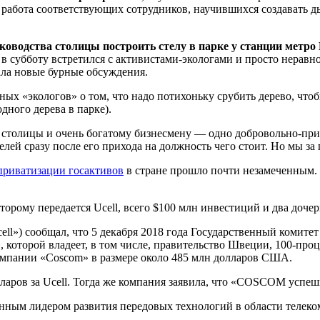
я работа соответствующих сотрудников, научившихся создавать 
ководства столицы построить стелу в парке у станции метро
 в субботу встретился с активистами-экологами и просто нерав
вала новые бурные обсуждения.
ных «экологов» о том, что надо потихоньку срубить дерево, чт
дного дерева в парке).
у столицы и очень богатому бизнесмену — одно добровольно-пр
лей сразу после его прихода на должность чего стоит. Но мы за 
приватизации госактивов
в стране прошло почти незамеченным. 
которому передается Ucell, всего $100 млн инвестиций и два доч
ell») сообщал, что 5 декабря 2018 года Государственный комит
, которой владеет, в том числе, правительство Швеции, 100-пр
омпании «Coscom» в размере около 485 млн долларов США.
ларов за Ucell. Тогда же компания заявила, что «COSCOM успеш
инным лидером развития передовых технологий в области телек