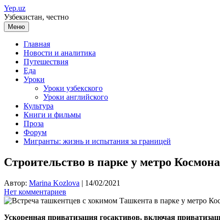
Перейти
Yep.uz
к
Узбекистан, честно
содержимому
Меню
Главная
Новости и аналитика
Путешествия
Еда
Уроки
Уроки узбекского
Уроки английского
Культура
Книги и фильмы
Проза
Форум
Мигранты: жизнь и испытания за границей
Строительство в парке у метро Космона
Автор:
Marina Kozlova
|
14/02/2021
Нет комментариев
Ускоренная приватизация госактивов, включая приватизаци