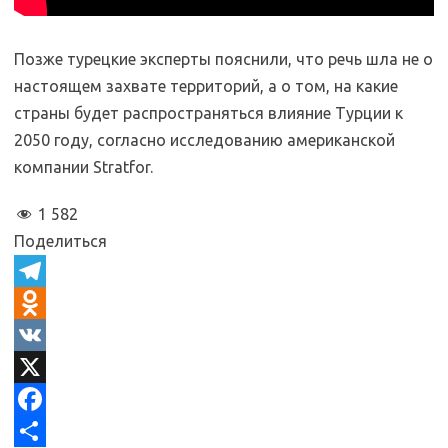
Позже турецкие эксперты пояснили, что речь шла не о
настоящем захвате территорий, а о том, на какие
страны будет распространяться влияние Турции к
2050 году, согласно исследованию американской
компании Stratfor.
1 582
Поделиться
T
e
O
l
d
V
e
n
K
X
g
o
F