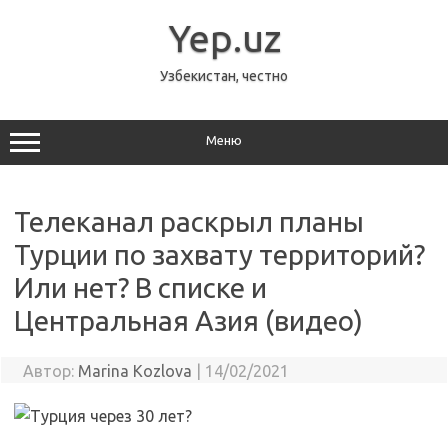
Перейти
к
Yep.uz
содержимому
Узбекистан, честно
Меню
Телеканал раскрыл планы
Турции по захвату территорий?
Или нет? В списке и
Центральная Азия (видео)
Автор:
Marina Kozlova
|
14/02/2021