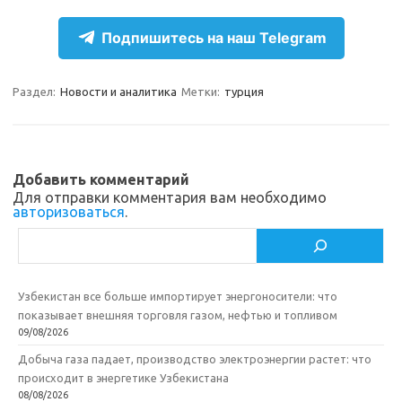
r
k
a
О
Подпишитесь на наш Telegram
a
l
c
т
m
a
e
п
Раздел:
Новости и аналитика
Метки:
турция
s
b
р
s
o
а
n
o
в
Добавить комментарий
i
k
и
Для отправки комментария вам необходимо
авторизоваться
.
k
т
Поиск
i
ь
Узбекистан все больше импортирует энергоносители: что
показывает внешняя торговля газом, нефтью и топливом
09/08/2026
Добыча газа падает, производство электроэнергии растет: что
происходит в энергетике Узбекистана
08/08/2026