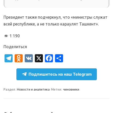
Президент также подчеркнул, что «министры служат
всей республике, а не только караулят Ташкент».
1 190
Поделиться
T
O
V
X
Fa
О
el
d
K
c
т
e
n
e
п
Подпишитесь на наш Telegram
gr
o
b
р
a
kl
o
а
Раздел:
Новости и аналитика
Метки:
чиновники
m
as
o
в
sn
k
и