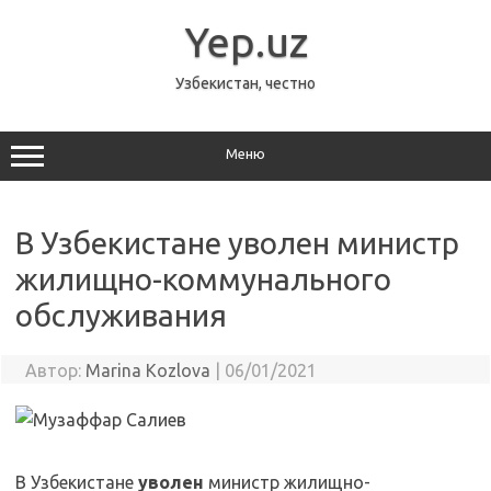
Перейти
к
Yep.uz
содержимому
Узбекистан, честно
Меню
В Узбекистане уволен министр
жилищно-коммунального
обслуживания
Автор:
Marina Kozlova
|
06/01/2021
В Узбекистане
уволен
министр жилищно-