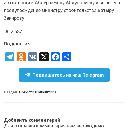
автодорогам Абдурахмону Абдувалиеву и вынесено
предупреждение министру строительства Батыру
Закирову.
2 582
Поделиться
T
O
V
X
Fa
О
el
d
K
c
т
e
n
e
п
Подпишитесь на наш Telegram
gr
o
b
р
a
kl
o
а
Раздел:
Новости и аналитика
m
as
o
в
sn
k
и
ik
т
Добавить комментарий
Для отправки комментария вам необходимо