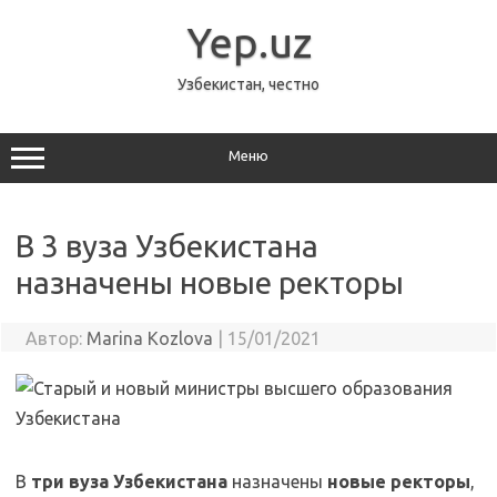
Перейти
к
Yep.uz
содержимому
Узбекистан, честно
Меню
В 3 вуза Узбекистана
назначены новые ректоры
Автор:
Marina Kozlova
|
15/01/2021
В
три вуза Узбекистана
назначены
новые ректоры
,