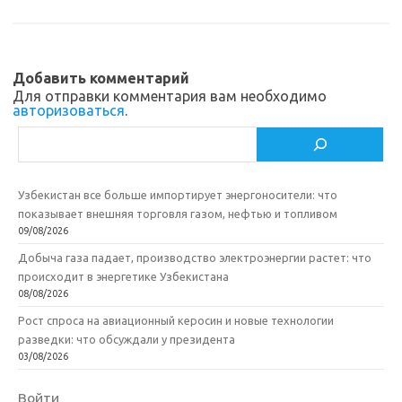
m
as
o
в
sn
k
и
ik
т
Добавить комментарий
Для отправки комментария вам необходимо
i
ь
авторизоваться
.
Поиск
Узбекистан все больше импортирует энергоносители: что
показывает внешняя торговля газом, нефтью и топливом
09/08/2026
Добыча газа падает, производство электроэнергии растет: что
происходит в энергетике Узбекистана
08/08/2026
Рост спроса на авиационный керосин и новые технологии
разведки: что обсуждали у президента
03/08/2026
Войти