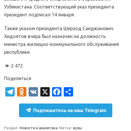
Узбекистана. Соответствующий указ президента
президент подписал 14 января.
Также указом президента Шерзод Саиджанович
Хидоятов вчера был назначен на должность
министра жилищно-коммунального обслуживания
республики.
2 472
Поделиться
T
O
V
X
Fa
О
el
d
K
c
т
e
n
e
п
Подпишитесь на наш Telegram
gr
o
b
р
a
kl
o
а
Раздел:
Новости и аналитика
Метки:
вузы