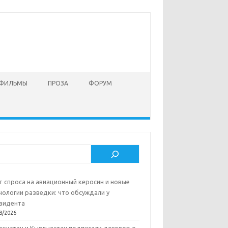
 ФИЛЬМЫ
ПРОЗА
ФОРУМ
ск
т спроса на авиационный керосин и новые
нологии разведки: что обсуждали у
зидента
8/2026