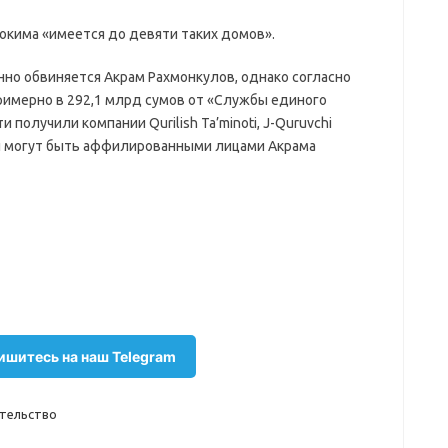
хокима «имеется до девяти таких домов».
енно обвиняется Акрам Рахмонкулов, однако согласно
примерно в 292,1 млрд сумов от «Службы единого
 получили компании Qurilish Ta’minoti, J-Quruvchi
тели могут быть аффилированными лицами Акрама
шитесь на наш Telegram
тельство