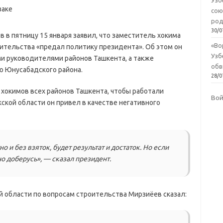
Узб
сою
род
30/0
 в пятницу 15 января заявил, что заместитель хокима
«Во
ительства «предал политику президента». Об этом он
Узб
ми руководителями районов Ташкента, а также
обв
 Юнусабадского района.
28/0
хокимов всех районов Ташкента, чтобы работали
Во
кской области он привел в качестве негативного
о и без взяток, будет результат и достаток. Но если
но доберусь», — сказал президент.
й области по вопросам строительства Мирзиёев сказал: