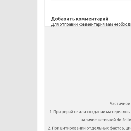
m
as
o
в
sn
k
и
ik
т
Добавить комментарий
Для отправки комментария вам необхо
i
ь
Частичное
1. При рерайте или создании материалов 
наличие активной do-foll
2. При цитировании отдельных фактов, ци