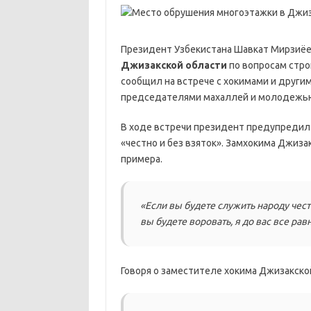
Президент Узбекистана Шавкат Мирзиёев
Джизакской области
по вопросам стро
сообщил на встрече с хокимами и други
председателями махаллей и молодежью
В ходе встречи президент предупредил 
«честно и без взяток». Замхокима Джиза
примера.
«Если вы будете служить народу честн
вы будете воровать, я до вас все рав
Говоря о заместителе хокима Джизакско