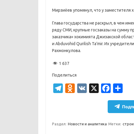
Мирзиёев упомянул, что у заместителя 
Глава государства не раскрыл, в чем им
ряду СМИ, крупные госзаказы на сумму 
заказчика» хокимията Джизакской области
и Abduvohid Qurilish Ta’mir. Их учреди
Рахмонкулова.
1 637
Поделиться
T
O
V
X
Fa
О
el
d
K
c
т
e
n
e
п
Подпи
gr
o
b
р
a
kl
o
а
Раздел:
Новости и аналитика
Метки:
строи