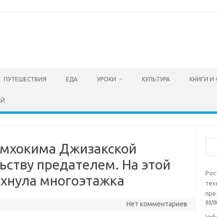
ПУТЕШЕСТВИЯ
ЕДА
УРОКИ
КУЛЬТУРА
КНИГИ И
ЕЙ
Пои
амхокима Джизакской
ьству предателем. На этой
Рос
ухнула многоэтажка
тех
пре
03/0
Нет комментариев