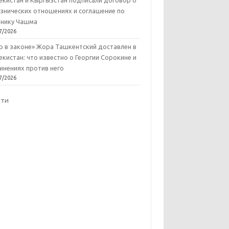
екистан и Кыргызстан подписали договор о
знических отношениях и соглашение по
нику Чашма
7/2026
р в законе» Жора Ташкентский доставлен в
екистан: что известно о Георгии Сорокине и
инениях против него
7/2026
йти