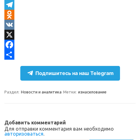
T
e
O
l
d
V
e
n
K
X
g
o
F
r
k
a
О
Подпишитесь на наш Telegram
a
l
c
т
m
a
e
п
Раздел:
Новости и аналитика
Метки:
изнасилование
s
b
р
s
o
а
n
o
в
Добавить комментарий
i
k
и
Для отправки комментария вам необходимо
авторизоваться
.
k
т