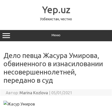
Перейти
к
Yep.uz
содержимому
Узбекистан, честно
Меню
Дело певца Жасура Умирова,
обвиненного в изнасиловании
несовершеннолетней,
передано в суд
Автор:
Marina Kozlova
|
05/01/2021