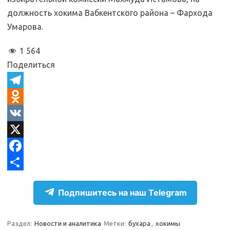
должность хокима Вабкентского района – Фархода
Умарова.
1 564
Поделиться
T
e
O
l
d
V
e
n
K
X
g
o
F
r
k
a
О
Подпишитесь на наш Telegram
a
l
c
т
m
a
e
п
Раздел:
Новости и аналитика
Метки:
бухара
,
хокимы
s
b
р