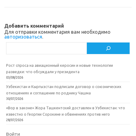
s
o
а
n
o
в
Добавить комментарий
i
k
и
Для отправки комментария вам необходимо
авторизоваться
.
k
т
Поиск
i
ь
Рост спроса на авиационный керосин и новые технологии
разведки: что обсуждали у президента
03/08/2026
Узбекистан и Кыргызстан подписали договор о союзнических
отношениях и соглашение по роднику Чашма
30/07/2026
«Вор в законе» Жора Ташкентский доставлен в Узбекистан: что
известно о Георгии Сорокине и обвинениях против него
28/07/2026
Войти