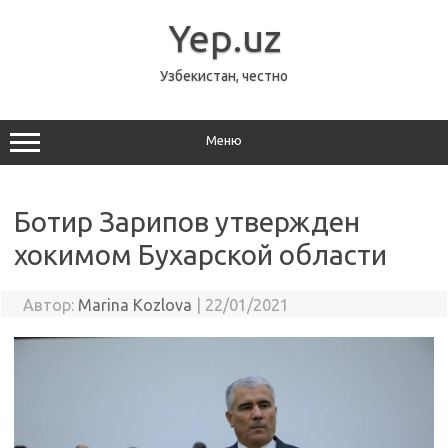
Перейти
к
Yep.uz
содержимому
Узбекистан, честно
Меню
Ботир Зарипов утвержден
хокимом Бухарской области
Автор:
Marina Kozlova
|
22/01/2021