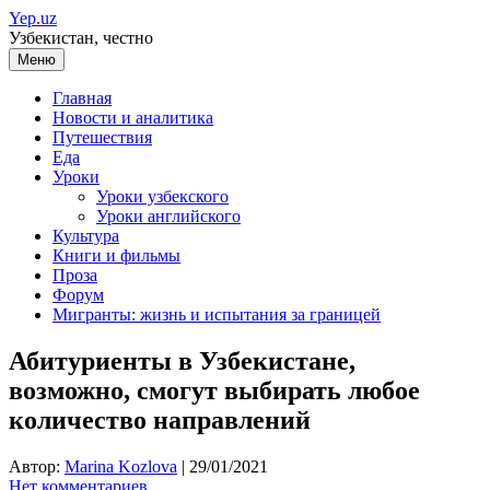
Перейти
Yep.uz
к
Узбекистан, честно
содержимому
Меню
Главная
Новости и аналитика
Путешествия
Еда
Уроки
Уроки узбекского
Уроки английского
Культура
Книги и фильмы
Проза
Форум
Мигранты: жизнь и испытания за границей
Абитуриенты в Узбекистане,
возможно, смогут выбирать любое
количество направлений
Автор:
Marina Kozlova
|
29/01/2021
Нет комментариев