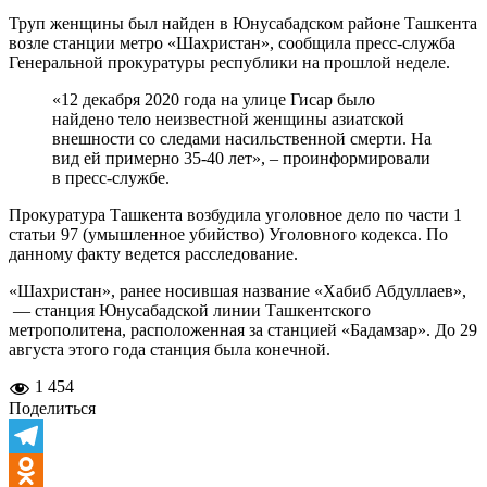
Труп женщины был найден в Юнусабадском районе Ташкента
возле станции метро «Шахристан», сообщила пресс-служба
Генеральной прокуратуры республики на прошлой неделе.
«12 декабря 2020 года на улице Гисар было
найдено тело неизвестной женщины азиатской
внешности со следами насильственной смерти. На
вид ей примерно 35-40 лет», – проинформировали
в пресс-службе.
Прокуратура Ташкента возбудила уголовное дело по части 1
статьи 97 (умышленное убийство) Уголовного кодекса. По
данному факту ведется расследование.
«Шахристан», ранее носившая название «Хабиб Абдуллаев»,
— станция Юнусабадской линии Ташкентского
метрополитена, расположенная за станцией «Бадамзар». До 29
августа этого года станция была конечной.
1 454
Поделиться
Telegram