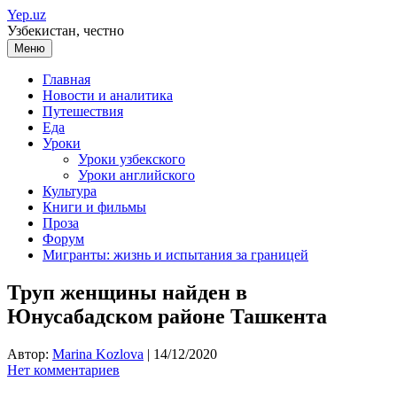
Перейти
Yep.uz
к
Узбекистан, честно
содержимому
Меню
Главная
Новости и аналитика
Путешествия
Еда
Уроки
Уроки узбекского
Уроки английского
Культура
Книги и фильмы
Проза
Форум
Мигранты: жизнь и испытания за границей
Труп женщины найден в
Юнусабадском районе Ташкента
Автор:
Marina Kozlova
|
14/12/2020
Нет комментариев