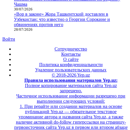
Чашма
30/07/2026
«Вор в законе» Жора Ташкентский доставлен в
Узбекистан: что известно о Георгии Сорокине и
обвинениях против него
28/07/2026
Войти
Сотрудничество
Контакты
О сайте
Политика конфиденциальности
Удаление пользовательских данных
© 2018-2026 Yep.uz
Правила использования материалов Yep.uz:
Полное копирование материалов сайта Yep.uz
запрещено.
Частичное использование информации разрешено при
выполнении следующих условий:
1. При рерайте или создании материалов на основе
публикаций Yep.uz — обязательное текстовое
упоминание автора и названия сайта Yep.uz, а также
наличие активной do-follow гиперссылки на страницу-
первоисточник сайта Yep.uz в первом или втором абзаце