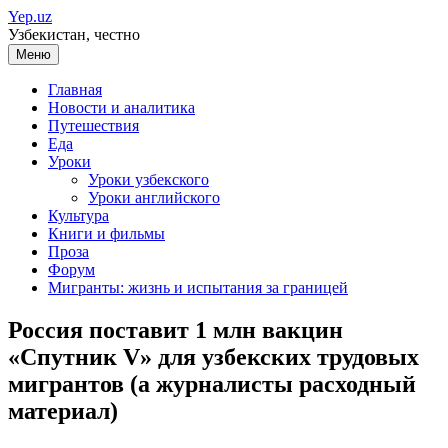
Перейти
Yep.uz
к
Узбекистан, честно
содержимому
Меню
Главная
Новости и аналитика
Путешествия
Еда
Уроки
Уроки узбекского
Уроки английского
Культура
Книги и фильмы
Проза
Форум
Мигранты: жизнь и испытания за границей
Россия поставит 1 млн вакцин
«Спутник V» для узбекских трудовых
мигрантов (а журналисты расходный
материал)