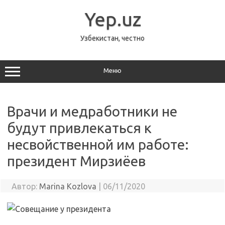
Перейти
к
Yep.uz
содержимому
Узбекистан, честно
Меню
Врачи и медработники не
будут привлекаться к
несвойственной им работе:
президент Мирзиёев
Автор:
Marina Kozlova
|
06/11/2020