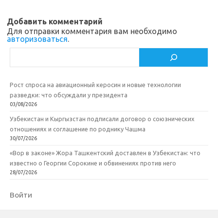
n
o
в
Добавить комментарий
i
k
и
Для отправки комментария вам необходимо
авторизоваться
.
k
т
Поиск
i
ь
Рост спроса на авиационный керосин и новые технологии
разведки: что обсуждали у президента
03/08/2026
Узбекистан и Кыргызстан подписали договор о союзнических
отношениях и соглашение по роднику Чашма
30/07/2026
«Вор в законе» Жора Ташкентский доставлен в Узбекистан: что
известно о Георгии Сорокине и обвинениях против него
28/07/2026
Войти