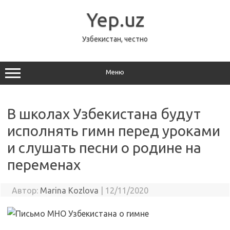
Перейти
к
Yep.uz
содержимому
Узбекистан, честно
Меню
В школах Узбекистана будут
исполнять гимн перед уроками
и слушать песни о родине на
переменах
Автор:
Marina Kozlova
|
12/11/2020