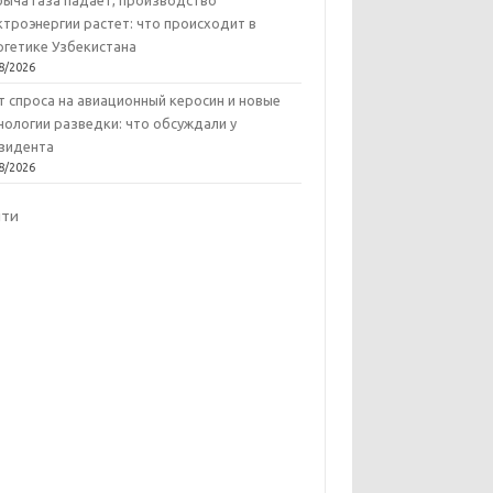
ыча газа падает, производство
ктроэнергии растет: что происходит в
ргетике Узбекистана
8/2026
т спроса на авиационный керосин и новые
нологии разведки: что обсуждали у
зидента
8/2026
йти