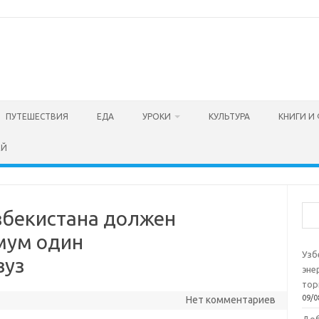
ПУТЕШЕСТВИЯ
ЕДА
УРОКИ
КУЛЬТУРА
КНИГИ И
ЕЙ
Пои
збекистана должен
мум один
Узб
вуз
эне
тор
09/0
Нет комментариев