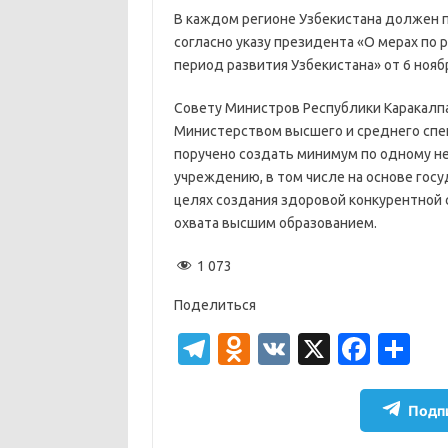
В каждом регионе Узбекистана должен п
согласно указу президента «О мерах по 
период развития Узбекистана» от 6 нояб
Совету Министров Республики Каракалпа
Министерством высшего и среднего спец
поручено создать минимум по одному 
учреждению, в том числе на основе гос
целях создания здоровой конкурентной 
охвата высшим образованием.
1 073
Поделиться
T
O
V
X
Fa
О
el
d
K
c
т
e
n
e
п
Подпи
gr
o
b
р