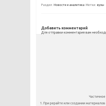
a
kl
o
а
Раздел:
Новости и аналитика
Метки:
вузы
m
as
o
в
sn
k
и
ik
т
Добавить комментарий
Для отправки комментария вам необхо
i
ь
Частичное
1. При рерайте или создании материалов 