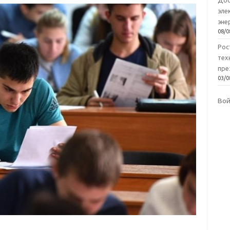
Доб
эле
эне
08/0
Рос
тех
пре
03/0
Во