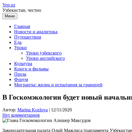
Перейти
Yep.uz
к
Узбекистан, честно
содержимому
Меню
Главная
Новости и аналитика
Путешествия
Еда
Уроки
Уроки узбекского
Уроки английского
Культура
Книги и фильмы
Проза
Форум
Мигранты: жизнь и испытания за границей
В Госкомэкологии будет новый началь
Автор:
Marina Kozlova
|
12/11/2020
Нет комментариев
Законодательная палата Олий Мажлиса (парламента Узбекистан