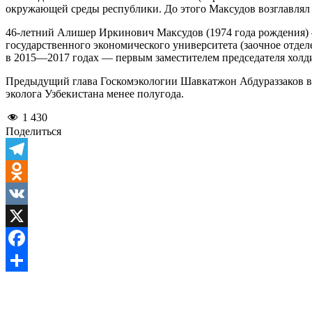
окружающей среды республики. До этого Максудов возглавлял
46-летний Алишер Иркинович Максудов (1974 года рождения) 
государственного экономического университета (заочное отдел
в 2015—2017 годах — первым заместителем председателя холди
Предыдущий глава Госкомэкологии Шавкатжон Абдураззаков в
эколога Узбекистана менее полугода.
1 430
Поделиться
Telegram
Odnoklassniki
VK
X
Facebook
Отправить