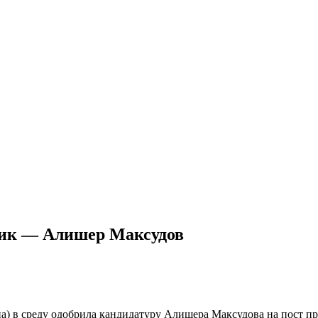
ник — Алишер Максудов
а) в среду одобрила кандидатуру Алишера Максудова на пост пр