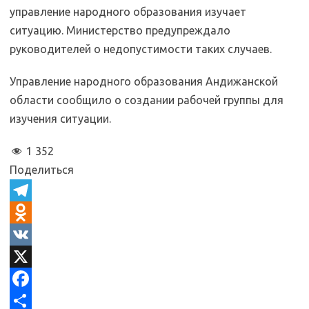
управление народного образования изучает
ситуацию. Министерство предупреждало
руководителей о недопустимости таких случаев.
Управление народного образования Андижанской
области сообщило о создании рабочей группы для
изучения ситуации.
1 352
Поделиться
T
e
O
l
d
V
e
n
K
X
g
o
F