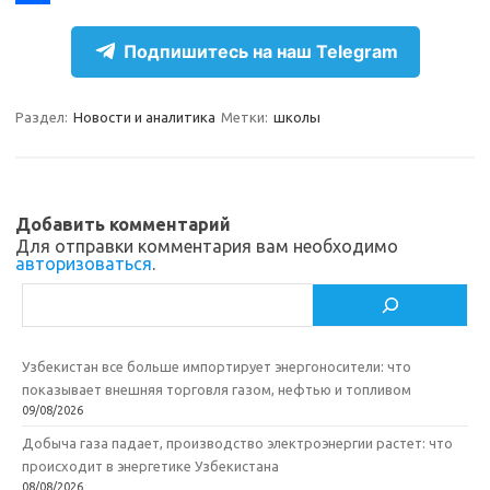
r
k
a
О
Подпишитесь на наш Telegram
a
l
c
т
m
a
e
п
Раздел:
Новости и аналитика
Метки:
школы
s
b
р
s
o
а
n
o
в
Добавить комментарий
i
k
и
Для отправки комментария вам необходимо
авторизоваться
.
k
т
Поиск
i
ь
Узбекистан все больше импортирует энергоносители: что
показывает внешняя торговля газом, нефтью и топливом
09/08/2026
Добыча газа падает, производство электроэнергии растет: что
происходит в энергетике Узбекистана
08/08/2026