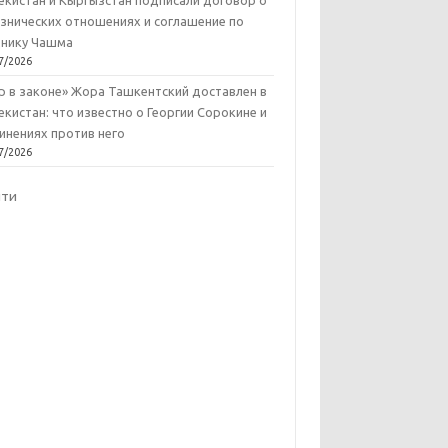
екистан и Кыргызстан подписали договор о
знических отношениях и соглашение по
нику Чашма
7/2026
р в законе» Жора Ташкентский доставлен в
екистан: что известно о Георгии Сорокине и
инениях против него
7/2026
йти