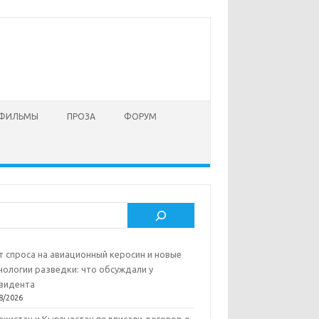
 ФИЛЬМЫ
ПРОЗА
ФОРУМ
ск
т спроса на авиационный керосин и новые
нологии разведки: что обсуждали у
зидента
8/2026