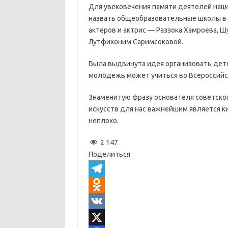
Для увековечения памяти деятелей на
назвать общеобразовательные школы в
актеров и актрис — Раззока Хамроева, Ш
Лутфихоним Саримсоковой.
Была выдвинута идея организовать детс
молодежь может учиться во Всероссийс
Знаменитую фразу основателя советског
искусств для нас важнейшим является к
неплохо.
2 147
Поделиться
T
e
O
l
d
V