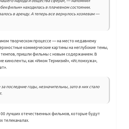
 нашего народа и общества сфера», — напомнил
бекфильм» находилась в плачевном состоянии.
лось в аренду. А теперь все вернулось хозяевам —
самом творческом процессе — на место недавнему
верхностные коммерческие картины на неглубокие темы,
х темпов, пришли фильмы с новым содержанием. В
ие киноленты, как «Имом Термизий», «Исломхужа»,
ат».
за последние годы, незначительны, зато в них стало
.
100 лучших отечественных фильмов, которые будут
х телеканалах.