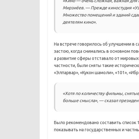
«Кино — очень сложная, важная для
Мирзиёев. — Прежде киностудия «Уз
Множество помещений и зданий сдава
деятелям кино».
На встрече говорилось об улучшении в 
застою, когда снимались в основном по
а развитие сферы отставало от мировы
частности, были сняты такие историческ
«Элпарвар», «Кукон шамоли», «101», «Ибр
«Хотя по количеству фильмы, снятые 
больше смысла», — сказал президент
Было рекомендовано составить список 
показывать на государственных и частны