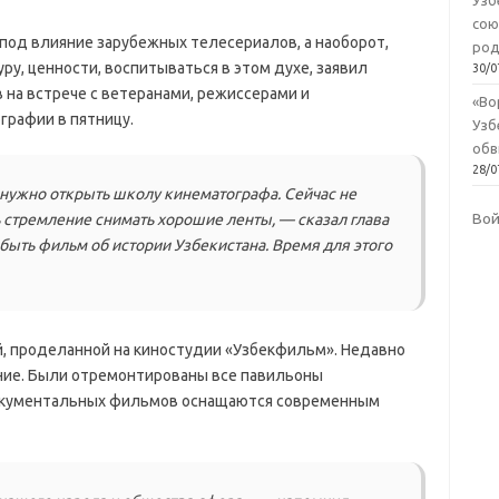
Узб
сою
под влияние зарубежных телесериалов, а наоборот,
род
ру, ценности, воспитываться в этом духе, заявил
30/0
на встрече с ветеранами, режиссерами и
«Во
графии в пятницу.
Узб
обв
28/0
 нужно открыть школу кинематографа. Сейчас не
Во
ь стремление снимать хорошие ленты, — сказал глава
быть фильм об истории Узбекистана. Время для этого
й, проделанной на киностудии «Узбекфильм». Недавно
ние. Были отремонтированы все павильоны
документальных фильмов оснащаются современным