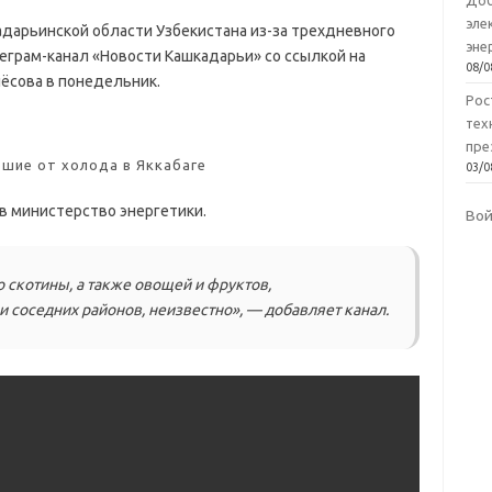
Доб
эле
адарьинской области Узбекистана из-за трехдневного
эне
еграм-канал «Новости Кашкадарьи» со ссылкой на
08/0
ёсова в понедельник.
Рос
тех
пре
бшие от холода в Яккабаге
03/0
в министерство энергетики.
Во
о скотины, а также овощей и фруктов,
 соседних районов, неизвестно», — добавляет канал.