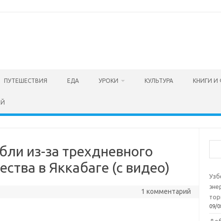
ПУТЕШЕСТВИЯ
ЕДА
УРОКИ
КУЛЬТУРА
КНИГИ И
ЕЙ
Пои
бли из-за трехдневного
ества в Яккабаге (с видео)
Узб
эне
1 комментарий
тор
09/0