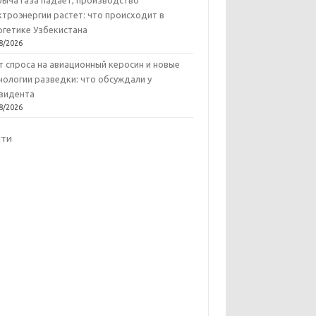
ыча газа падает, производство
ктроэнергии растет: что происходит в
ргетике Узбекистана
8/2026
т спроса на авиационный керосин и новые
нологии разведки: что обсуждали у
зидента
8/2026
йти