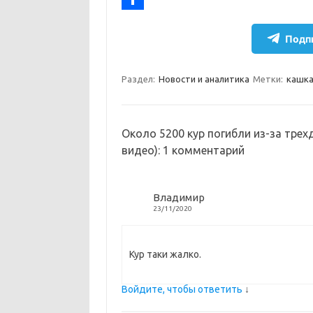
r
k
a
О
Подпи
a
l
c
т
m
a
e
п
Раздел:
Новости и аналитика
Метки:
кашка
s
b
р
s
o
а
n
o
в
Около 5200 кур погибли из-за трех
видео)
: 1 комментарий
i
k
и
k
т
Владимир
i
ь
23/11/2020
Кур таки жалко.
Войдите, чтобы ответить
↓