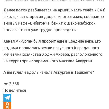
Далее поток разбивается на арыки, часть течёт к 64-й
школе, часть, оросив дворы многоэтажек, собирается
вновь у кафе «Бибигон» и бежит к Шахрисабзской,
после чего его уже трудно проследить.
Канал Аккурган был прорыт еще в Средние века. Его
водами орошались земли вакуфного (переданного
мечетям) хозяйства Ходжи Ахрара, расположенного
на территории современного массива Аккурган.
А вы гуляли вдоль канала Аккурган в Ташкенте?
2 568
Поделиться
T