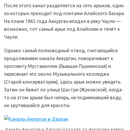
После этого канал разделяется на сеть арыков, один
из которых проходит под плитами Алайского базара.
На плане 1865 года Аккурган впадал в реку Чаули —
возможно, тот самый арык под Алайским и течёт к
Чаули.
Однако самый полноводный отвод, считающийся
продолжением канала Аккурган, поворачивает к
проспекту Мустакиллик (бывшая Пушкинская) и
пересекает его около Музыкального колледжа
(Старой консерватории), здесь арык можно увидеть.
Затем он бежит по улице Шастри (Жуковской), когда-
то на этом арыке был чигирь, не поднимавший воду,
но крутившийся для красоты.
Каналы Аккурган и Дархан (отходит от Аккургана влево)