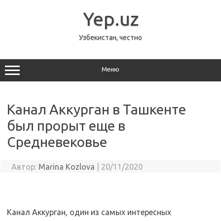
Перейти
к
Yep.uz
содержимому
Узбекистан, честно
Меню
Канал Аккурган в Ташкенте
был прорыт еще в
Средневековье
Автор:
Marina Kozlova
|
20/11/2020
Канал Аккурган, один из самых интересных