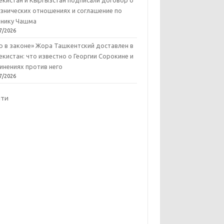
екистан и Кыргызстан подписали договор о
знических отношениях и соглашение по
нику Чашма
7/2026
р в законе» Жора Ташкентский доставлен в
екистан: что известно о Георгии Сорокине и
инениях против него
7/2026
йти