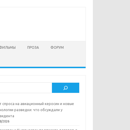
 ФИЛЬМЫ
ПРОЗА
ФОРУМ
ск
т спроса на авиационный керосин и новые
нологии разведки: что обсуждали у
зидента
8/2026