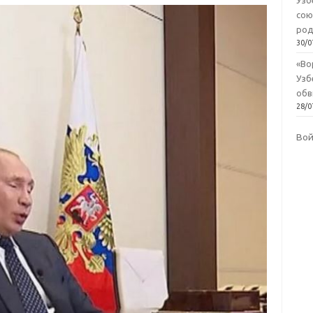
Узб
сою
род
30/0
«Во
Узб
обв
28/0
Во