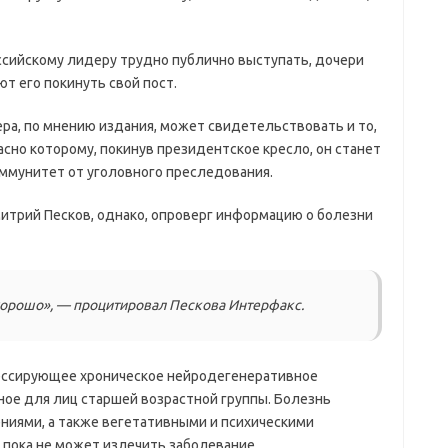
оссийскому лидеру трудно публично выступать, дочери
ют его покинуть свой пост.
ра, по мнению издания, может свидетельствовать и то,
ласно которому, покинув президентское кресло, он станет
ммунитет от уголовного преследования.
итрий Песков, однако, опроверг информацию о болезни
 хорошо», — процитировал Пескова Интерфакс.
ессирующее хроническое нейродегенеративное
ное для лиц старшей возрастной группы. Болезнь
ниями, а также вегетативными и психическими
пока не может излечить заболевание.