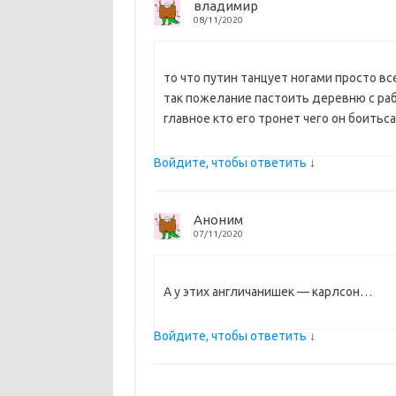
владимир
08/11/2020
то что путин танцует ногами просто вс
так пожелание пастоить деревню с ра
главное кто его тронет чего он боитьс
Войдите, чтобы ответить
↓
Аноним
07/11/2020
А у этих англичанишек — карлсон…
Войдите, чтобы ответить
↓