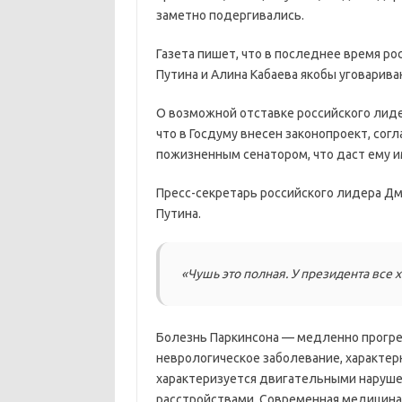
заметно подергивались.
Газета пишет, что в последнее время р
Путина и Алина Кабаева якобы уговарива
О возможной отставке российского лиде
что в Госдуму внесен законопроект, сог
пожизненным сенатором, что даст ему и
Пресс-секретарь российского лидера Дм
Путина.
«Чушь это полная. У президента все
Болезнь Паркинсона — медленно прогр
неврологическое заболевание, характер
характеризуется двигательными наруше
расстройствами. Современная медицина 