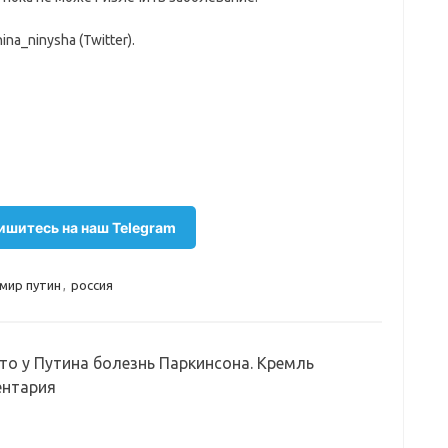
a_ninysha (Twitter).
шитесь на наш Telegram
мир путин
,
россия
то у Путина болезнь Паркинсона. Кремль
ентария