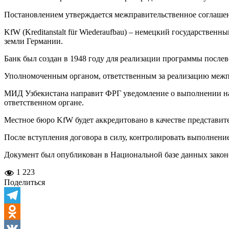
Постановлением утверждается межправительственное соглашен
KfW (Kreditanstalt für Wiederaufbau) – немецкий государстве
земли Германии.
Банк был создан в 1948 году для реализации программы посл
Уполномоченным органом, ответственным за реализацию межпр
МИД Узбекистана направит ФРГ уведомление о выполнении на
ответственном органе.
Местное бюро KfW будет аккредитовано в качестве представит
После вступления договора в силу, контролировать выполнени
Документ был опубликован в Национальной базе данных законод
1 223
Поделиться
Telegram
Odnoklassniki