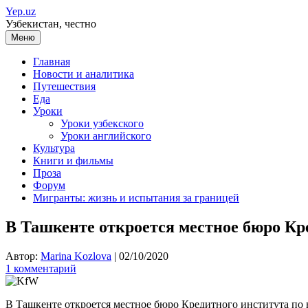
Перейти
Yep.uz
к
Узбекистан, честно
содержимому
Меню
Главная
Новости и аналитика
Путешествия
Еда
Уроки
Уроки узбекского
Уроки английского
Культура
Книги и фильмы
Проза
Форум
Мигранты: жизнь и испытания за границей
В Ташкенте откроется местное бюро Кр
Автор:
Marina Kozlova
|
02/10/2020
1 комментарий
В Ташкенте откроется местное бюро Кредитного института по 