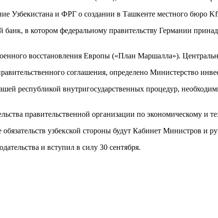
ие Узбекистана и ФРГ о создании в Ташкенте местного бюро K
нный банк, в котором федеральному правительству Германии прин
евоенного восстановления Европы («План Маршалла»). Централь
авительственного соглашения, определено Министерство инвес
шей республикой внутригосударственных процедур, необходимы
ельства правительственной организации по экономическому и те
е обязательств узбекской стороны будут Кабинет Министров и р
ательства и вступил в силу 30 сентября.