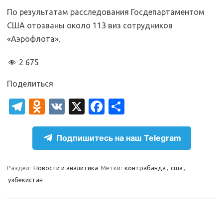
По результатам расследования Госдепартаментом
США отозваны около 113 виз сотрудников
«Аэрофлота».
2 675
Поделиться
T
O
V
X
Fa
О
el
d
K
c
т
e
n
e
п
Подпишитесь на наш Telegram
gr
o
b
р
a
kl
o
а
Раздел:
Новости и аналитика
Метки:
контрабанда
,
сша
,
узбекистан
m
as
o
в
sn
k
и
ik
т