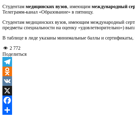
Студентам
медицинских вузов
, имеющим
международный сер
Телеграмм-канал «Образование» в пятницу.
Студентам медицинских вузов, имеющим международный сертиф
предметы специальности на оценку «удовлетворительно») выпл
В таблице в лиде указаны минимальные баллы и сертификаты,
2 772
Поделиться
Telegram
Odnoklassniki
VK
X
Facebook
Отправить