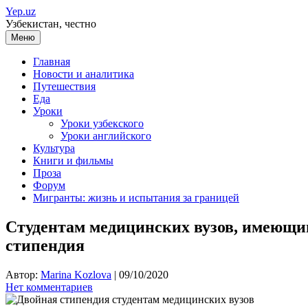
Перейти
Yep.uz
к
Узбекистан, честно
содержимому
Меню
Главная
Новости и аналитика
Путешествия
Еда
Уроки
Уроки узбекского
Уроки английского
Культура
Книги и фильмы
Проза
Форум
Мигранты: жизнь и испытания за границей
Студентам медицинских вузов, имеющи
стипендия
Автор:
Marina Kozlova
|
09/10/2020
Нет комментариев