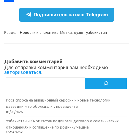
r
k
a
О
Подпишитесь на наш Telegram
a
l
c
т
m
a
e
п
Раздел:
Новости и аналитика
Метки:
вузы
,
узбекистан
s
b
р
s
o
а
n
o
в
Добавить комментарий
i
k
и
Для отправки комментария вам необходимо
авторизоваться
.
k
т
Поиск
i
ь
Рост спроса на авиационный керосин и новые технологии
разведки: что обсуждали у президента
03/08/2026
Узбекистан и Кыргызстан подписали договор о союзнических
отношениях и соглашение по роднику Чашма
30/07/2026