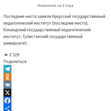
Изменения за 3 года
Последние места заняли Нукусский государственный
педагогический институт (последнее место),
Кокандский государственный педагогический
институт, Гулистанский государственный
университет.
2 329
Поделиться
T
e
O
l
d
V
e
n
K
X
g
o
F