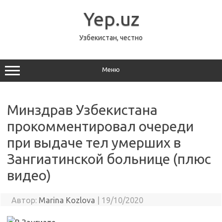
Перейти
к
Yep.uz
содержимому
Узбекистан, честно
Меню
Минздрав Узбекистана
прокомментировал очереди
при выдаче тел умерших в
Зангиатинской больнице (плюс
видео)
Автор:
Marina Kozlova
|
19/10/2020