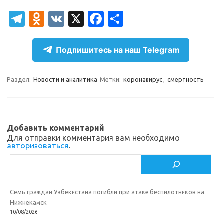
T
O
V
X
Fa
О
el
d
K
c
т
e
n
e
п
Подпишитесь на наш Telegram
gr
o
b
р
a
kl
o
а
Раздел:
Новости и аналитика
Метки:
коронавирус
,
смертность
m
as
o
в
sn
k
и
ik
т
Добавить комментарий
Для отправки комментария вам необходимо
i
ь
авторизоваться
.
Поиск
Семь граждан Узбекистана погибли при атаке беспилотников на
Нижнекамск
10/08/2026