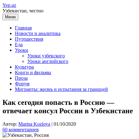
Перейти
Yep.uz
к
Узбекистан, честно
содержимому
Меню
Главная
Новости и аналитика
Путешествия
Еда
Уроки
Уроки узбекского
Уроки английского
Культура
Книги и фильмы
Проза
Форум
Мигранты: жизнь и испытания за границей
Как сегодня попасть в Россию —
отвечает консул России в Узбекистане
Автор:
Marina Kozlova
|
01/10/2020
60 комментариев