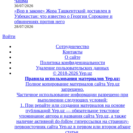
Чашма
30/07/2026
«Вор в законе» Жора Ташкентский доставлен в
Узбекистан: что известно о Георгии Сорокине и
обвинениях против него
28/07/2026
Войти
Сотрудничество
Контакты
О сайте
Политика конфиденциальности
Удаление пользовательских данных
© 2018-2026 Yep.uz
Правила использования материалов Yep.uz:
Полное копирование материалов сайта Yep.uz
запрещено.
Частичное использование информации разрешено при
выполнении следующих условий:
1. При рерайте или создании материалов на основе
публикаций Yep.uz — обязательное текстовое
упоминание автора и названия сайта Yep.uz, а также
наличие активной do-follow гиперссылки на страницу-
первоисточник сайта Yep.uz в первом или втором абзаце
статьи.