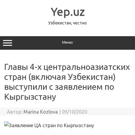
Перейти
к
Yep.uz
содержимому
Узбекистан, честно
Меню
Главы 4-х центральноазиатских
стран (включая Узбекистан)
выступили с заявлением по
Кыргызстану
Автор:
Marina Kozlova
|
09/10/2020