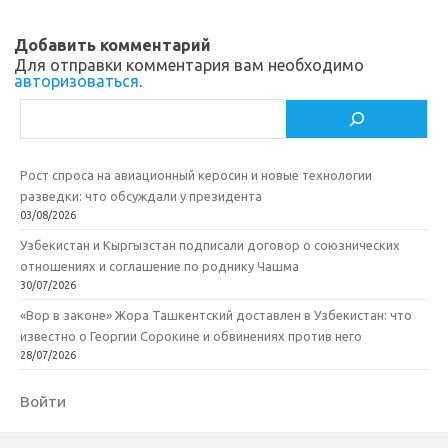
i
k
и
Добавить комментарий
k
т
Для отправки комментария вам необходимо
авторизоваться
.
i
ь
Поиск
Рост спроса на авиационный керосин и новые технологии
разведки: что обсуждали у президента
03/08/2026
Узбекистан и Кыргызстан подписали договор о союзнических
отношениях и соглашение по роднику Чашма
30/07/2026
«Вор в законе» Жора Ташкентский доставлен в Узбекистан: что
известно о Георгии Сорокине и обвинениях против него
28/07/2026
Войти