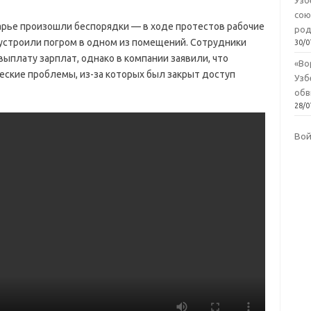
Узб
сою
арье произошли беспорядки — в ходе протестов рабочие
род
 и устроили погром в одном из помещений. Сотрудники
30/0
ыплату зарплат, однако в компании заявили, что
«Во
ские проблемы, из-за которых был закрыт доступ
Узб
обв
28/0
Во