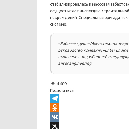
стабилизировалась и массовая забастов
осуществляют инспекцию строительной
повреждений. Специальная бригада техн
системе.
«Рабочая группа Министерства энерг
руководство компании «Enter Enginee
выяснения подробностей и недопуще
Enter Engineering.
4 489
Поделиться
T
e
O
l
d
V