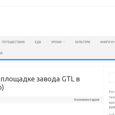
ПУТЕШЕСТВИЯ
ЕДА
УРОКИ
КУЛЬТУРА
КНИГИ И
ЕЙ
Пои
йплощадке завода GTL в
о)
Рос
тех
4 комментария
пре
03/0