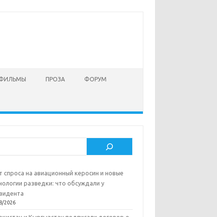
 ФИЛЬМЫ
ПРОЗА
ФОРУМ
ск
т спроса на авиационный керосин и новые
нологии разведки: что обсуждали у
зидента
8/2026