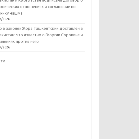
екистан и Кыргызстан подписали договор о
знических отношениях и соглашение по
нику Чашма
7/2026
р в законе» Жора Ташкентский доставлен в
екистан: что известно о Георгии Сорокине и
инениях против него
7/2026
йти