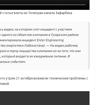
й статье взяты из Телеграм-канала Зафарбека
ось видео, на котором снят инцидент с участием
.» одного из объектов компании в Гузарском районе
ментировала инцидент Enter Engineering
тва энергетики Узбекистана). — На видео рабочие,
ом и порчу имущества компании из-за того, что они
у, который входит в их ежедневное питание. В
занные события».
 что утром 21 октября возникли технические проблемы с
ловой.