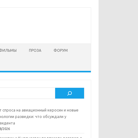
 ФИЛЬМЫ
ПРОЗА
ФОРУМ
ск
т спроса на авиационный керосин и новые
нологии разведки: что обсуждали у
зидента
8/2026