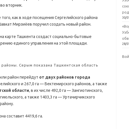
Узб
во вторник.
сою
род
 того, как в ходе посещения Сергелийского района
30/0
авкат Мирзиёев поручил создать новый район.
«Во
Узб
а на карте Ташкента создаст социально-бытовые
обв
рению единого управления на этой площади.
28/0
Во
 районы. Серым показана Ташкентская область
емли район перейдут
от двух районов города
ргелийского и 267,0 га — Бектемирского районов, а также
тской области
, в их числе 492,0 га — Зангиотинского,
Янгиюльского, а также 1403,3 га — Уртачирчикского
району.
а составит 4419,6 га.