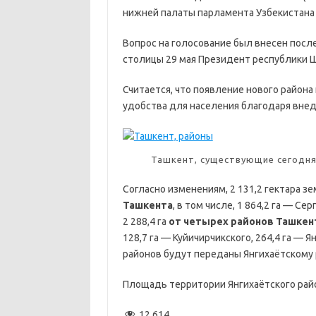
нижней палаты парламента Узбекистана 
Вопрос на голосование был внесен после
столицы 29 мая Президент республики Ш
Считается, что появление нового район
удобства для населения благодаря внед
Ташкент, существующие сегодня
Согласно изменениям, 2 131,2 гектара з
Ташкента
, в том числе, 1 864,2 га — Се
2 288,4 га
от четырех районов Ташкен
128,7 га — Куйичирчикского, 264,4 га — 
районов будут переданы Янгихаётскому 
Площадь территории Янгихаётского район
12 614