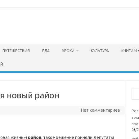
ПУТЕШЕСТВИЯ
ЕДА
УРОКИ
КУЛЬТУРА
КНИГИ И
ЕЙ
Пои
ся новый район
Нет комментариев
Рос
тех
пре
03/0
Новая жизнь»)
район
, такое решение приняли депутаты