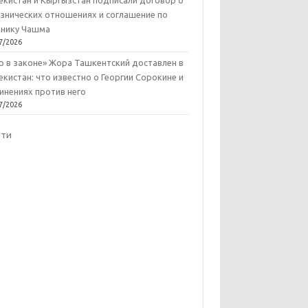
екистан и Кыргызстан подписали договор о
знических отношениях и соглашение по
нику Чашма
7/2026
р в законе» Жора Ташкентский доставлен в
екистан: что известно о Георгии Сорокине и
инениях против него
7/2026
йти