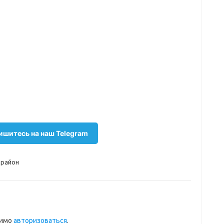
шитесь на наш Telegram
 район
димо
авторизоваться
.