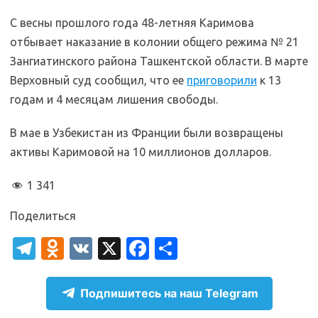
С весны прошлого года 48-летняя Каримова
отбывает наказание в колонии общего режима № 21
Зангиатинского района Ташкентской области. В марте
Верховный суд сообщил, что ее
приговорили
к 13
годам и 4 месяцам лишения свободы.
В мае в Узбекистан из Франции были возвращены
активы Каримовой на 10 миллионов долларов.
1 341
Поделиться
T
O
V
X
Fa
О
el
d
K
c
т
e
n
e
п
Подпишитесь на наш Telegram
gr
o
b
р