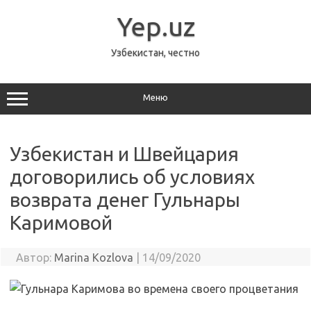
Перейти
к
Yep.uz
содержимому
Узбекистан, честно
Меню
Узбекистан и Швейцария
договорились об условиях
возврата денег Гульнары
Каримовой
Автор:
Marina Kozlova
|
14/09/2020