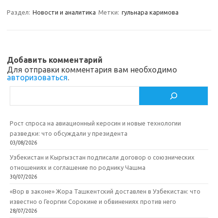
a
kl
o
а
Раздел:
Новости и аналитика
Метки:
гульнара каримова
m
as
o
в
sn
k
и
ik
т
Добавить комментарий
Для отправки комментария вам необходимо
i
ь
авторизоваться
.
Поиск
Рост спроса на авиационный керосин и новые технологии
разведки: что обсуждали у президента
03/08/2026
Узбекистан и Кыргызстан подписали договор о союзнических
отношениях и соглашение по роднику Чашма
30/07/2026
«Вор в законе» Жора Ташкентский доставлен в Узбекистан: что
известно о Георгии Сорокине и обвинениях против него
28/07/2026