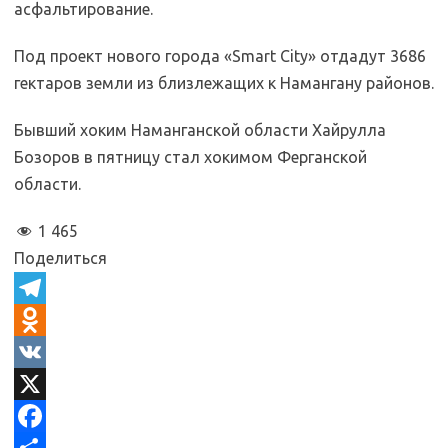
асфальтирование.
Под проект нового города «Smart City» отдадут 3686
гектаров земли из близлежащих к Намангану районов.
Бывший хоким Наманганской области Хайрулла
Бозоров в пятницу стал хокимом Ферганской
области.
1 465
Поделиться
T
e
O
l
d
V
e
n
K
X