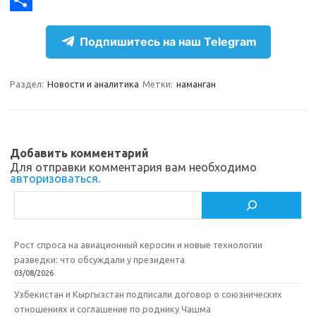
g
o
F
r
k
a
О
Подпишитесь на наш Telegram
a
l
c
т
m
a
e
п
Раздел:
Новости и аналитика
Метки:
наманган
s
b
р
s
o
а
n
o
в
Добавить комментарий
i
k
и
Для отправки комментария вам необходимо
авторизоваться
.
k
т
Поиск
i
ь
Рост спроса на авиационный керосин и новые технологии
разведки: что обсуждали у президента
03/08/2026
Узбекистан и Кыргызстан подписали договор о союзнических
отношениях и соглашение по роднику Чашма