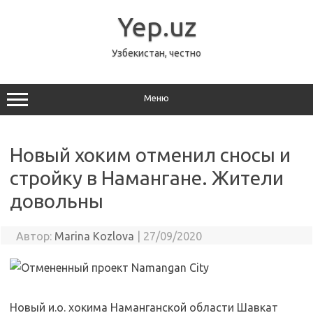
Перейти
к
Yep.uz
содержимому
Узбекистан, честно
Меню
Новый хоким отменил сносы и
стройку в Намангане. Жители
довольны
Автор:
Marina Kozlova
|
27/09/2020
Новый и.о. хокима Наманганской области Шавкат