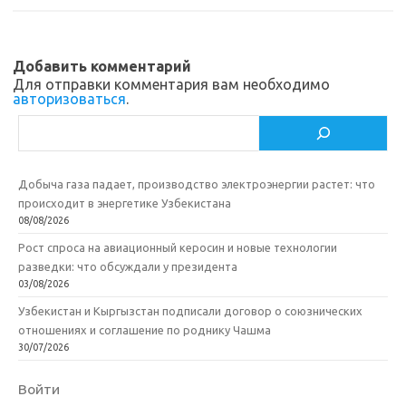
sn
k
и
ik
т
Добавить комментарий
i
ь
Для отправки комментария вам необходимо
авторизоваться
.
Поиск
Добыча газа падает, производство электроэнергии растет: что
происходит в энергетике Узбекистана
08/08/2026
Рост спроса на авиационный керосин и новые технологии
разведки: что обсуждали у президента
03/08/2026
Узбекистан и Кыргызстан подписали договор о союзнических
отношениях и соглашение по роднику Чашма
30/07/2026
Войти