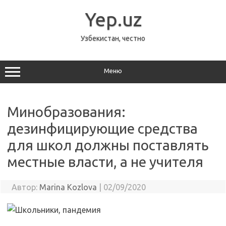
Перейти
к
Yep.uz
содержимому
Узбекистан, честно
Меню
Минобразования:
дезинфицирующие средства
для школ должны поставлять
местные власти, а не учителя
Автор:
Marina Kozlova
|
02/09/2020