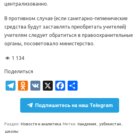
централизованно.
В противном случае (если санитарно-гигиенические
средства будут заставлять приобретать учителей)
учителям следует обратиться в правоохранительные
органы, посоветовало министерство.
1 134
Поделиться
T
O
V
X
Fa
О
el
d
K
c
т
e
n
e
п
Подпишитесь на наш Telegram
gr
o
b
р
a
kl
o
а
Раздел:
Новости и аналитика
Метки:
пандемия
,
узбекистан
,
школы
m
as
o
в