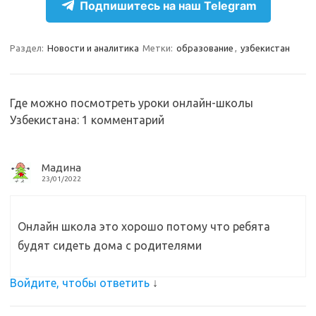
e
n
e
п
Подпишитесь на наш Telegram
gr
o
b
р
a
kl
o
а
Раздел:
Новости и аналитика
Метки:
образование
,
узбекистан
m
as
o
в
sn
k
и
Где можно посмотреть уроки онлайн-школы
ik
т
Узбекистана
: 1 комментарий
i
ь
Мадина
23/01/2022
Онлайн школа это хорошо потому что ребята
будят сидеть дома с родителями
Войдите, чтобы ответить
↓