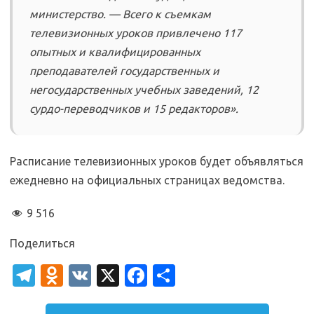
министерство. — Всего к съемкам
телевизионных уроков привлечено 117
опытных и квалифицированных
преподавателей государственных и
негосударственных учебных заведений, 12
сурдо-переводчиков и 15 редакторов».
Расписание телевизионных уроков будет объявляться
ежедневно на официальных страницах ведомства.
9 516
Поделиться
T
O
V
X
Fa
О
el
d
K
c
т