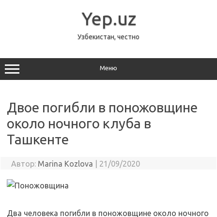
Перейти
к
Yep.uz
содержимому
Узбекистан, честно
Меню
Двое погибли в поножовщине
около ночного клуба в
Ташкенте
Автор:
Marina Kozlova
|
21/09/2020
Два человека погибли в поножовщине около ночного