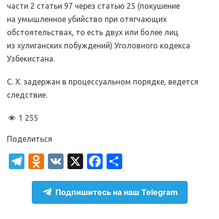
части 2 статьи 97 через статью 25 (покушение
на умышленное убийство при отягчающих
обстоятельствах, то есть двух или более лиц
из хулиганских побуждений) Уголовного кодекса
Узбекистана.
С. Х. задержан в процессуальном порядке, ведется
следствие.
1 255
Поделиться
T
O
V
X
Fa
О
el
d
K
c
т
e
n
e
п
Подпишитесь на наш Telegram
gr
o
b
р