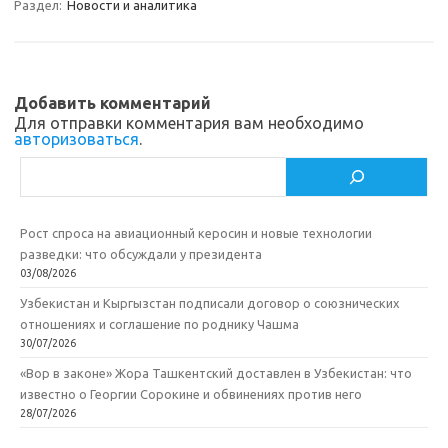
a
kl
o
а
Раздел:
Новости и аналитика
m
as
o
в
sn
k
и
ik
т
Добавить комментарий
Для отправки комментария вам необходимо
i
ь
авторизоваться
.
Поиск
Рост спроса на авиационный керосин и новые технологии
разведки: что обсуждали у президента
03/08/2026
Узбекистан и Кыргызстан подписали договор о союзнических
отношениях и соглашение по роднику Чашма
30/07/2026
«Вор в законе» Жора Ташкентский доставлен в Узбекистан: что
известно о Георгии Сорокине и обвинениях против него
28/07/2026