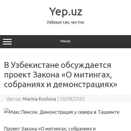
Перейти
к
Yep.uz
содержимому
Узбекистан, честно
Меню
В Узбекистане обсуждается
проект Закона «О митингах,
собраниях и демонстрациях»
Автор:
Marina Kozlova
|
20/08/2020
Проект Закона «О митингах, собраниях и