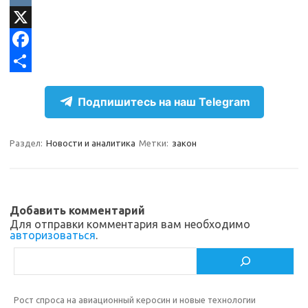
l
d
V
e
n
K
X
g
o
F
r
k
a
О
Подпишитесь на наш Telegram
a
l
c
т
m
a
e
п
Раздел:
Новости и аналитика
Метки:
закон
s
b
р
s
o
а
n
o
в
Добавить комментарий
i
k
и
Для отправки комментария вам необходимо
авторизоваться
.
k
т
Поиск
i
ь
Рост спроса на авиационный керосин и новые технологии