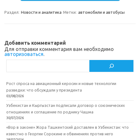
gr
o
b
р
a
kl
o
а
Раздел:
Новости и аналитика
Метки:
автомобили и автобусы
m
as
o
в
sn
k
и
ik
т
Добавить комментарий
Для отправки комментария вам необходимо
i
ь
авторизоваться
.
Поиск
Рост спроса на авиационный керосин и новые технологии
разведки: что обсуждали у президента
03/08/2026
Узбекистан и Кыргызстан подписали договор о союзнических
отношениях и соглашение по роднику Чашма
30/07/2026
«Вор в законе» Жора Ташкентский доставлен в Узбекистан: что
известно о Георгии Сорокине и обвинениях против него
28/07/2026