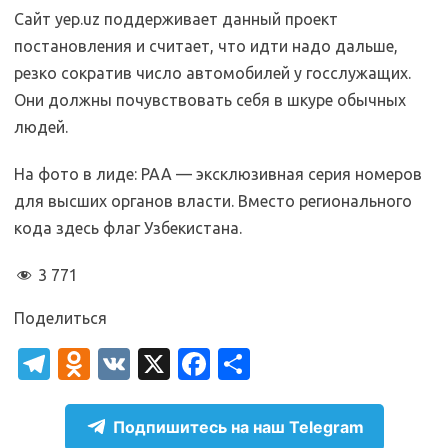
Сайт yep.uz поддерживает данный проект
постановления и считает, что идти надо дальше,
резко сократив число автомобилей у госслужащих.
Они должны почувствовать себя в шкуре обычных
людей.
На фото в лиде: PAA — эксклюзивная серия номеров
для высших органов власти. Вместо регионального
кода здесь флаг Узбекистана.
3 771
Поделиться
T
O
V
X
Fa
О
el
d
K
c
т
e
n
e
п
Подпишитесь на наш Telegram