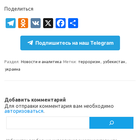
Поделиться
T
O
V
X
Fa
О
el
d
K
c
т
e
n
e
п
Подпишитесь на наш Telegram
gr
o
b
р
a
kl
o
а
Раздел:
Новости и аналитика
Метки:
терроризм
,
узбекистан
,
украина
m
as
o
в
sn
k
и
ik
т
Добавить комментарий
i
ь
Для отправки комментария вам необходимо
авторизоваться
.
Поиск