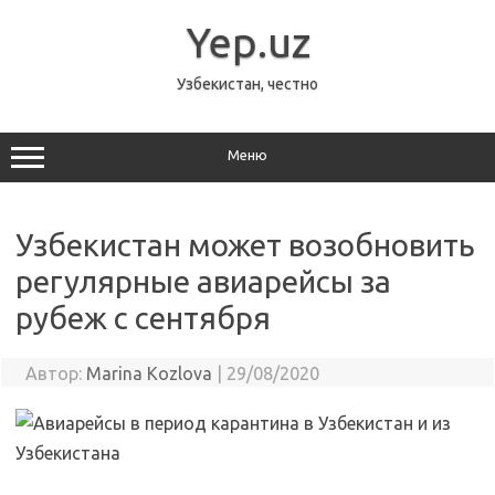
Перейти
к
Yep.uz
содержимому
Узбекистан, честно
Меню
Узбекистан может возобновить
регулярные авиарейсы за
рубеж с сентября
Автор:
Marina Kozlova
|
29/08/2020