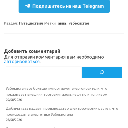
e
n
e
п
Подпишитесь на наш Telegram
gr
o
b
р
a
kl
o
а
Раздел:
Путешествия
Метки:
авиа
,
узбекистан
m
as
o
в
sn
k
и
ik
т
Добавить комментарий
Для отправки комментария вам необходимо
i
ь
авторизоваться
.
Поиск
Узбекистан все больше импортирует энергоносители: что
показывает внешняя торговля газом, нефтью и топливом
09/08/2026
Добыча газа падает, производство электроэнергии растет: что
происходит в энергетике Узбекистана
08/08/2026