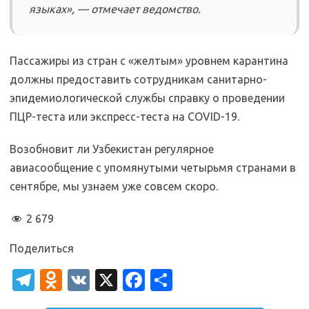
языках», — отмечает ведомство.
Пассажиры из стран с «желтым» уровнем карантина
должны предоставить сотрудникам санитарно-
эпидемиологической службы справку о проведении
ПЦР-теста или экспресс-теста на COVID-19.
Возобновит ли Узбекистан регулярное
авиасообщение с упомянутыми четырьмя странами в
сентябре, мы узнаем уже совсем скоро.
2 679
Поделиться
T
O
V
X
Fa
О
el
d
K
c
т