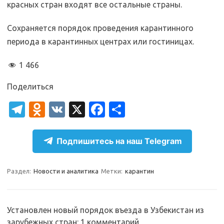
красных стран входят все остальные страны.
Сохраняется порядок проведения карантинного
периода в карантинных центрах или гостиницах.
1 466
Поделиться
T
O
V
X
Fa
О
el
d
K
c
т
e
n
e
п
Подпишитесь на наш Telegram
gr
o
b
р
a
kl
o
а
Раздел:
Новости и аналитика
Метки:
карантин
m
as
o
в
sn
k
и
Установлен новый порядок въезда в Узбекистан из
ik
т
зарубежных стран
: 1 комментарий