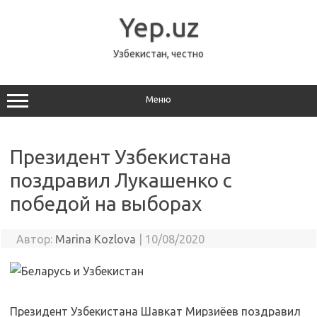
Перейти
к
Yep.uz
содержимому
Узбекистан, честно
Меню
Президент Узбекистана
поздравил Лукашенко с
победой на выборах
Автор:
Marina Kozlova
|
10/08/2020
Президент Узбекистана Шавкат Мирзиёев поздравил