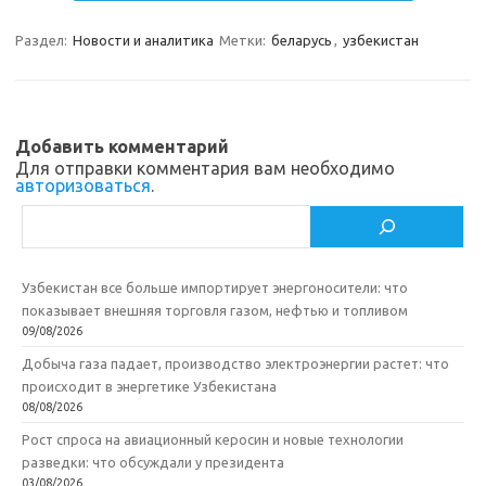
gr
o
b
р
a
kl
o
а
Раздел:
Новости и аналитика
Метки:
беларусь
,
узбекистан
m
as
o
в
sn
k
и
ik
т
Добавить комментарий
Для отправки комментария вам необходимо
i
ь
авторизоваться
.
Поиск
Узбекистан все больше импортирует энергоносители: что
показывает внешняя торговля газом, нефтью и топливом
09/08/2026
Добыча газа падает, производство электроэнергии растет: что
происходит в энергетике Узбекистана
08/08/2026
Рост спроса на авиационный керосин и новые технологии
разведки: что обсуждали у президента
03/08/2026