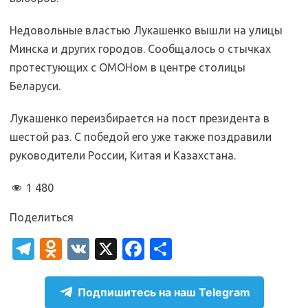
Недовольные властью Лукашенко вышли на улицы
Минска и других городов. Сообщалось о стычках
протестующих с ОМОНом в центре столицы
Беларуси.
Лукашенко переизбирается на пост президента в
шестой раз. С победой его уже также поздравили
руководители России, Китая и Казахстана.
1 480
Поделиться
T
O
V
X
Fa
О
el
d
K
c
т
e
n
e
п
Подпишитесь на наш Telegram