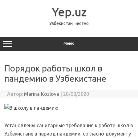
Перейти
к
Yep.uz
содержимому
Узбекистан, честно
Меню
Порядок работы школ в
пандемию в Узбекистане
Автор:
Marina Kozlova
|
28/08/2020
Установлены санитарные требования к работе школ в
Узбекистане в период пандемии, согласно документу