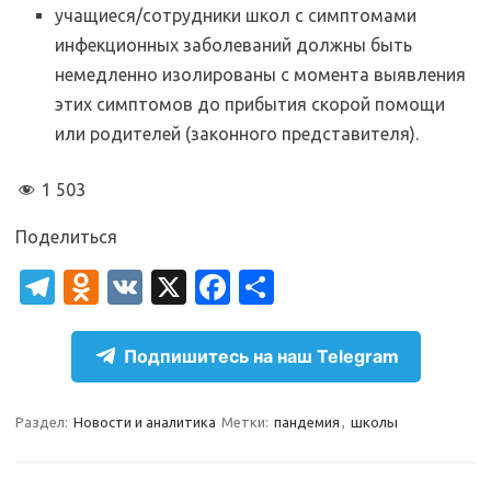
учащиеся/сотрудники школ с симптомами
инфекционных заболеваний должны быть
немедленно изолированы с момента выявления
этих симптомов до прибытия скорой помощи
или родителей (законного представителя).
1 503
Поделиться
T
O
V
X
Fa
О
el
d
K
c
т
e
n
e
п
Подпишитесь на наш Telegram
gr
o
b
р
a
kl
o
а
Раздел:
Новости и аналитика
Метки:
пандемия
,
школы
m
as
o
в