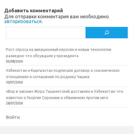
sn
k
и
ik
т
Добавить комментарий
Для отправки комментария вам необходимо
i
ь
авторизоваться
.
Поиск
Рост спроса на авиационный керосин и новые технологии
разведки: что обсуждали у президента
03/08/2026
Узбекистан и Кыргызстан подписали договор о союзнических
отношениях и соглашение по роднику Чашма
30/07/2026
«Вор в законе» Жора Ташкентский доставлен в Узбекистан: что
известно о Георгии Сорокине и обвинениях против него
28/07/2026
Войти