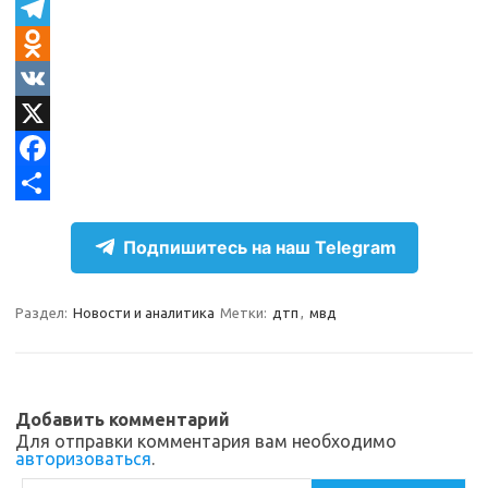
T
e
O
l
d
V
e
n
K
X
g
o
F
r
k
a
О
Подпишитесь на наш Telegram
a
l
c
т
m
a
e
п
Раздел:
Новости и аналитика
Метки:
дтп
,
мвд
s
b
р
s
o
а
n
o
в
Добавить комментарий
i
k
и
Для отправки комментария вам необходимо
авторизоваться
.
k
т