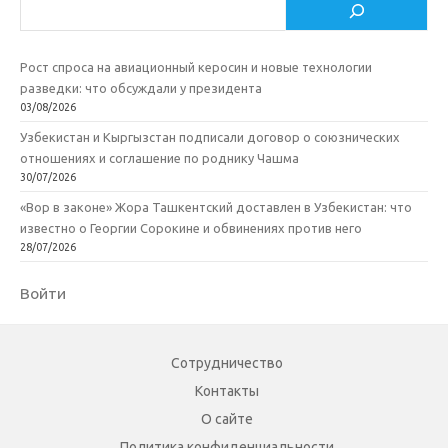
Поиск
i
ь
Рост спроса на авиационный керосин и новые технологии
разведки: что обсуждали у президента
03/08/2026
Узбекистан и Кыргызстан подписали договор о союзнических
отношениях и соглашение по роднику Чашма
30/07/2026
«Вор в законе» Жора Ташкентский доставлен в Узбекистан: что
известно о Георгии Сорокине и обвинениях против него
28/07/2026
Войти
Сотрудничество
Контакты
О сайте
Политика конфиденциальности