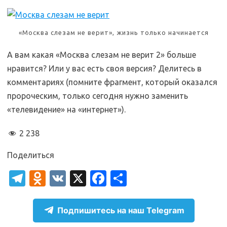
«Москва слезам не верит», жизнь только начинается
А вам какая «Москва слезам не верит 2» больше
нравится? Или у вас есть своя версия? Делитесь в
комментариях (помните фрагмент, который оказался
пророческим, только сегодня нужно заменить
«телевидение» на «интернет»).
2 238
Поделиться
T
O
V
X
Fa
О
el
d
K
c
т
e
n
e
п
Подпишитесь на наш Telegram