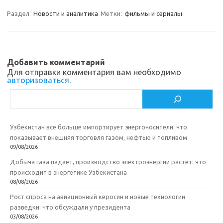
gr
o
b
р
a
kl
o
а
Раздел:
Новости и аналитика
Метки:
фильмы и сериалы
m
as
o
в
sn
k
и
ik
т
Добавить комментарий
Для отправки комментария вам необходимо
i
ь
авторизоваться
.
Поиск
Узбекистан все больше импортирует энергоносители: что
показывает внешняя торговля газом, нефтью и топливом
09/08/2026
Добыча газа падает, производство электроэнергии растет: что
происходит в энергетике Узбекистана
08/08/2026
Рост спроса на авиационный керосин и новые технологии
разведки: что обсуждали у президента
03/08/2026