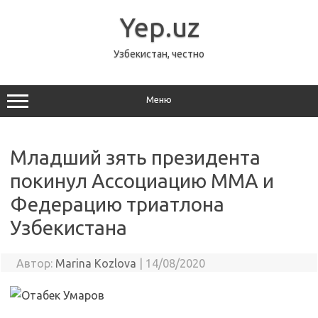
Перейти
к
Yep.uz
содержимому
Узбекистан, честно
Меню
Младший зять президента
покинул Ассоциацию ММА и
Федерацию триатлона
Узбекистана
Автор:
Marina Kozlova
|
14/08/2020