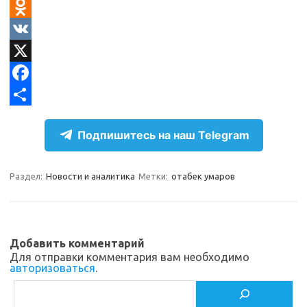
T
e
O
l
d
V
e
n
K
X
g
o
F
r
k
a
О
Подпишитесь на наш Telegram
a
l
c
т
m
a
e
п
Раздел:
Новости и аналитика
Метки:
отабек умаров
s
b
р
s
o
а
n
o
в
Добавить комментарий
i
k
и
Для отправки комментария вам необходимо
авторизоваться
.
k
т
Поиск
i
ь