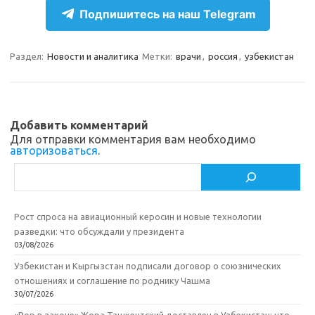
e
n
e
п
Подпишитесь на наш Telegram
gr
o
b
р
a
kl
o
а
Раздел:
Новости и аналитика
Метки:
врачи
,
россия
,
узбекистан
m
as
o
в
sn
k
и
ik
т
Добавить комментарий
Для отправки комментария вам необходимо
i
ь
авторизоваться
.
Поиск
Рост спроса на авиационный керосин и новые технологии
разведки: что обсуждали у президента
03/08/2026
Узбекистан и Кыргызстан подписали договор о союзнических
отношениях и соглашение по роднику Чашма
30/07/2026