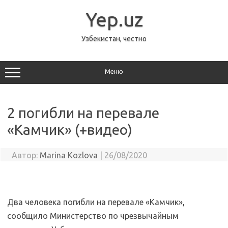
Перейти
к
Yep.uz
содержимому
Узбекистан, честно
Меню
2 погибли на перевале
«Камчик» (+видео)
Автор:
Marina Kozlova
|
26/08/2020
Два человека погибли на перевале «Камчик»,
сообщило Министерство по чрезвычайным