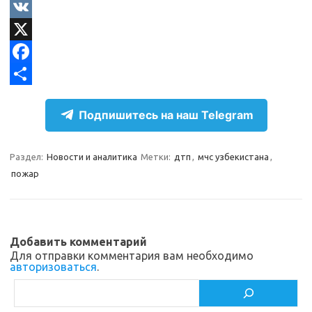
e
O
l
d
V
e
n
K
X
g
o
F
r
k
a
О
Подпишитесь на наш Telegram
a
l
c
т
m
a
e
п
Раздел:
Новости и аналитика
Метки:
дтп
,
мчс узбекистана
,
s
b
р
пожар
s
o
а
n
o
в
i
k
и
Добавить комментарий
k
т
Для отправки комментария вам необходимо
авторизоваться
.
i
ь
Поиск