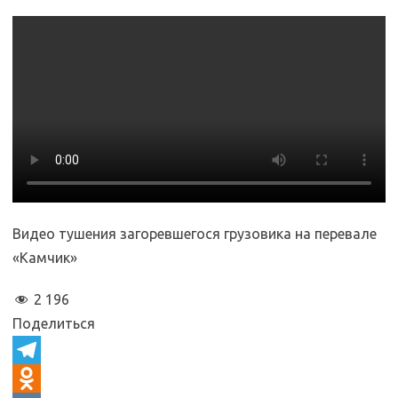
Видео тушения загоревшегося грузовика на перевале
«Камчик»
2 196
Поделиться
T