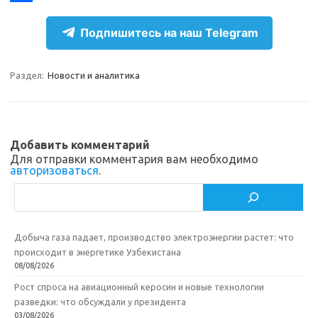
r
k
a
О
Подпишитесь на наш Telegram
a
l
c
т
m
a
e
п
Раздел:
Новости и аналитика
s
b
р
s
o
а
n
o
в
Добавить комментарий
i
k
и
Для отправки комментария вам необходимо
авторизоваться
.
k
т
Поиск
i
ь
Добыча газа падает, производство электроэнергии растет: что
происходит в энергетике Узбекистана
08/08/2026
Рост спроса на авиационный керосин и новые технологии
разведки: что обсуждали у президента
03/08/2026