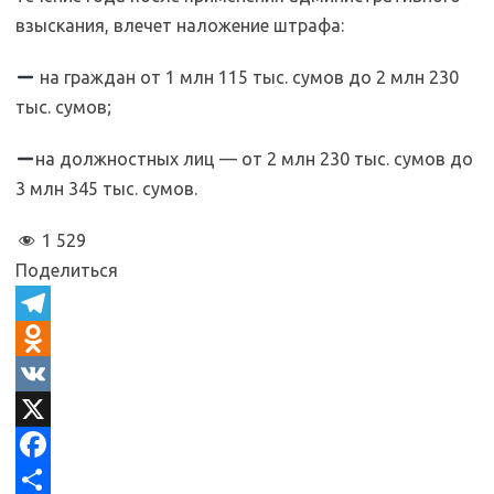
взыскания, влечет наложение штрафа:
на граждан от 1 млн 115 тыс. сумов до 2 млн 230
тыс. сумов;
на должностных лиц — от 2 млн 230 тыс. сумов до
3 млн 345 тыс. сумов.
1 529
Поделиться
T
e
O
l
d
V
e
n
K
X
g
o
F