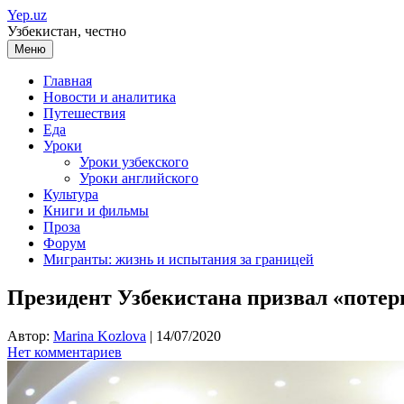
Перейти
Yep.uz
к
Узбекистан, честно
содержимому
Меню
Главная
Новости и аналитика
Путешествия
Еда
Уроки
Уроки узбекского
Уроки английского
Культура
Книги и фильмы
Проза
Форум
Мигранты: жизнь и испытания за границей
Президент Узбекистана призвал «потер
Автор:
Marina Kozlova
|
14/07/2020
Нет комментариев