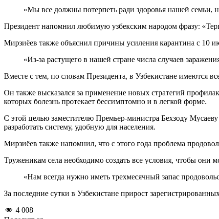
«Мы все должны потерпеть ради здоровья нашей семьи, н
Президент напомнил любимую узбекским народом фразу: «Тер
Мирзиёев также объяснил причины усиления карантина с 10 и
«Из-за растущего в нашей стране числа случаев заражен
Вместе с тем, по словам Президента, в Узбекистане имеются в
Он также высказался за применение новых стратегий профила
которых болезнь протекает бессимптомно и в легкой форме.
С этой целью заместителю Премьер-министра Бехзоду Мусаеву
разработать систему, удобную для населения.
Мирзиёев также напомнил, что с этого года проблема продово
Труженикам села необходимо создать все условия, чтобы они м
«Нам всегда нужно иметь трехмесячный запас продовольс
За последние сутки в Узбекистане прирост зарегистрированных
4 008