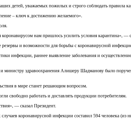
аших детей, уважаемых пожилых и строго соблюдать правила ка
пение – ключ к достижению желаемого».
юля.
ия коронавирусом нам пришлось усилить условия карантина», — 
се резервы и возможности для борьбы с коронавирусной инфекци
ктики инфекции, раннее выявление заболевания и осуществлени
 и министру здравоохранения Алишеру Шадманову было поручен
льствия в мире станет решающим вопросом.
огли свободно работать и доставлять продукции потребителям.
твия», — сказал Президент.
 случаев коронавирусной инфекции составил 594 человека (из ни